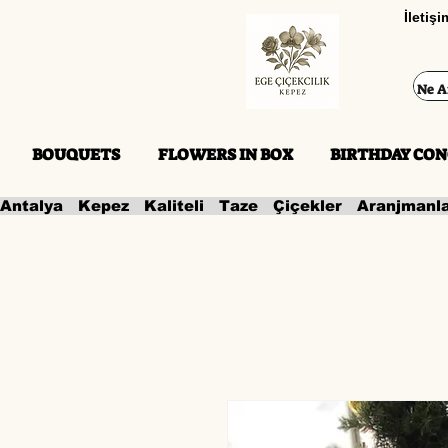
İletiş
BOUQUETS
FLOWERS IN BOX
BIRTHDAY CON
Antalya   Kepez   Kaliteli   Taze   Çiçekler   Aranjmanl