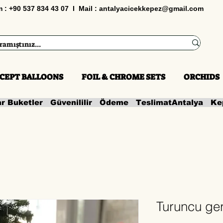
im : +90 537 834 43 07 I Mail :
antalyacicekkepez@gmail.com
CEPT BALLOONS
FOIL & CHROME SETS
ORCHIDS
ar Buketler   Güvenililir   Ödeme   Teslimat
Turuncu ge