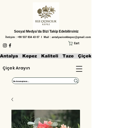
Sosyal Medya'da Bizi Takip Edebilirsiniz
İletişim :
+90 537 834 43 07
I Mail :
antalyacicekkepez@gmail.com
Cart
Antalya   Kepez   Kaliteli   Taze   Çiçekler   Aranjmanl
Çiçek Arayın