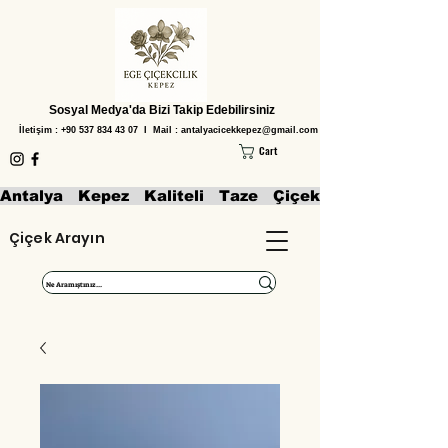
Sosyal Medya'da Bizi Takip Edebilirsiniz
İletişim :
+90 537 834 43 07
I Mail :
antalyacicekkepez@gmail.com
Cart
Antalya   Kepez   Kaliteli   Taze   Çiçekler   Aranjmanl
Çiçek Arayın