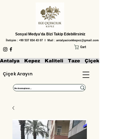
Sosyal Medya'da Bizi Takip Edebilirsiniz
İletişim :
+90 537 834 43 07
I Mail :
antalyacicekkepez@gmail.com
Cart
Antalya   Kepez   Kaliteli   Taze   Çiçekler   Aranjmanl
Çiçek Arayın