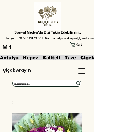
Sosyal Medya'da Bizi Takip Edebilirsiniz
İletişim :
+90 537 834 43 07
I Mail :
antalyacicekkepez@gmail.com
Cart
Antalya   Kepez   Kaliteli   Taze   Çiçekler   Aranjmanl
Çiçek Arayın