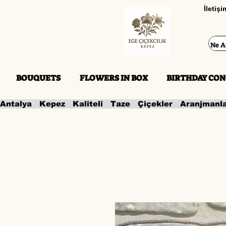
İletiş
BOUQUETS
FLOWERS IN BOX
BIRTHDAY CON
Antalya   Kepez   Kaliteli   Taze   Çiçekler   Aranjmanl