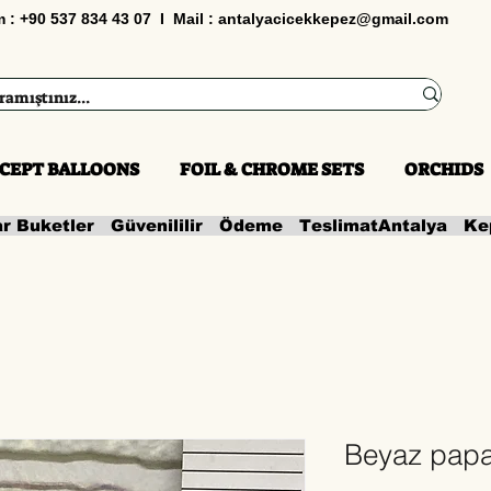
im : +90 537 834 43 07 I Mail :
antalyacicekkepez@gmail.com
CEPT BALLOONS
FOIL & CHROME SETS
ORCHIDS
ar Buketler   Güvenililir   Ödeme   Teslimat
Beyaz papat