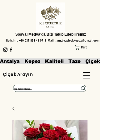
Sosyal Medya'da Bizi Takip Edebilirsiniz
İletişim :
+90 537 834 43 07
I Mail :
antalyacicekkepez@gmail.com
Cart
Antalya   Kepez   Kaliteli   Taze   Çiçekler   Aranjmanl
Çiçek Arayın