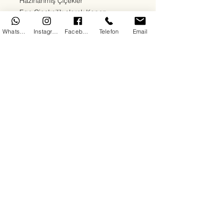
Hazırlanmış Çiçekler
Ege Çiçekçilik olarak Kepez
bölgesinde sevdiklerinize en özel
WhatsApp
Instagram
Facebook
Telefon
Email
duyguları en taze çiçeklerle
ulaştırıyoruz. Kırmızı güllerden beyaz
lilyumlara, papatyalardan orkidelere
kadar her zevke uygun çiçek
aranjmanlarımızla 7/24 teslimat
sağlıyoruz. Doğum günü, yıldönümü,
açılış, cenaze ya da “sadece mutlu
et” sebepli tüm siparişleriniz için
buradayız.
Her çiçeğimizde kalite, hız ve güven
ön plandadır. Antalya Kepez'de çiçek
siparişinin en doğru adresindesiniz.
Copyright© 2025 By DoDo IT