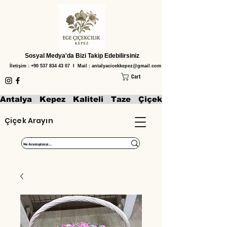
Sosyal Medya'da Bizi Takip Edebilirsiniz
İletişim :
+90 537 834 43 07
I Mail :
antalyacicekkepez@gmail.com
Cart
Antalya   Kepez   Kaliteli   Taze   Çiçekler   Aranjmanl
Çiçek Arayın