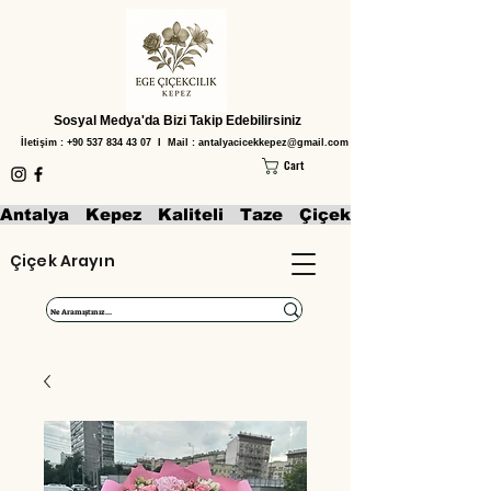
Sosyal Medya'da Bizi Takip Edebilirsiniz
İletişim :
+90 537 834 43 07
I Mail :
antalyacicekkepez@gmail.com
Cart
Antalya   Kepez   Kaliteli   Taze   Çiçekler   Aranjmanl
Çiçek Arayın