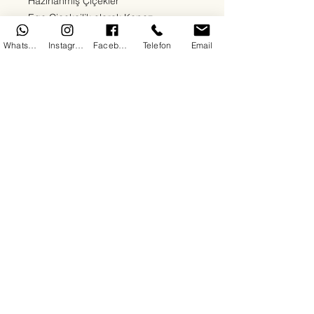
Hazırlanmış Çiçekler
Ege Çiçekçilik olarak Kepez
bölgesinde sevdiklerinize en özel
WhatsApp
Instagram
Facebook
Telefon
Email
duyguları en taze çiçeklerle
ulaştırıyoruz. Kırmızı güllerden beyaz
lilyumlara, papatyalardan orkidelere
kadar her zevke uygun çiçek
aranjmanlarımızla 7/24 teslimat
sağlıyoruz. Doğum günü, yıldönümü,
açılış, cenaze ya da “sadece mutlu
et” sebepli tüm siparişleriniz için
buradayız.
Her çiçeğimizde kalite, hız ve güven
ön plandadır. Antalya Kepez'de çiçek
siparişinin en doğru adresindesiniz.
Copyright© 2025 By DoDo IT