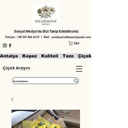
Sosyal Medya'da Bizi Takip Edebilirsiniz
İletişim :
+90 537 834 43 07
I Mail :
antalyacicekkepez@gmail.com
Cart
Antalya   Kepez   Kaliteli   Taze   Çiçekler   Aranjmanl
Çiçek Arayın