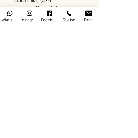
Hazırlanmış Çiçekler
Ege Çiçekçilik olarak Kepez
bölgesinde sevdiklerinize en özel
WhatsApp
Instagram
Facebook
Telefon
Email
duyguları en taze çiçeklerle
ulaştırıyoruz. Kırmızı güllerden beyaz
lilyumlara, papatyalardan orkidelere
kadar her zevke uygun çiçek
aranjmanlarımızla 7/24 teslimat
sağlıyoruz. Doğum günü, yıldönümü,
açılış, cenaze ya da “sadece mutlu
et” sebepli tüm siparişleriniz için
buradayız.
Her çiçeğimizde kalite, hız ve güven
ön plandadır. Antalya Kepez'de çiçek
siparişinin en doğru adresindesiniz.
Copyright© 2025 By DoDo IT