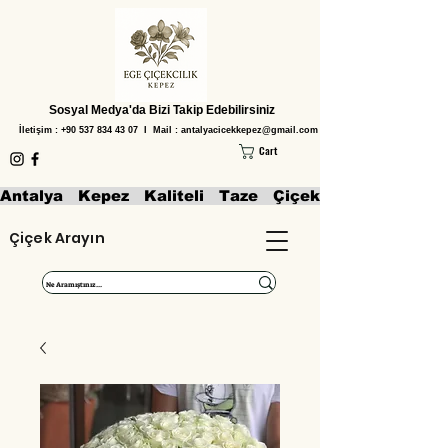
Sosyal Medya'da Bizi Takip Edebilirsiniz
İletişim :
+90 537 834 43 07
I Mail :
antalyacicekkepez@gmail.com
Cart
Antalya   Kepez   Kaliteli   Taze   Çiçekler   Aranjmanl
Çiçek Arayın