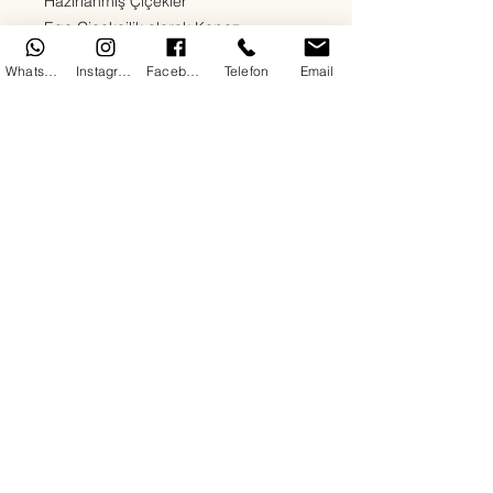
Hazırlanmış Çiçekler
Ege Çiçekçilik olarak Kepez
bölgesinde sevdiklerinize en özel
WhatsApp
Instagram
Facebook
Telefon
Email
duyguları en taze çiçeklerle
ulaştırıyoruz. Kırmızı güllerden beyaz
lilyumlara, papatyalardan orkidelere
kadar her zevke uygun çiçek
aranjmanlarımızla 7/24 teslimat
sağlıyoruz. Doğum günü, yıldönümü,
açılış, cenaze ya da “sadece mutlu
et” sebepli tüm siparişleriniz için
buradayız.
Her çiçeğimizde kalite, hız ve güven
ön plandadır. Antalya Kepez'de çiçek
siparişinin en doğru adresindesiniz.
Copyright© 2025 By DoDo IT