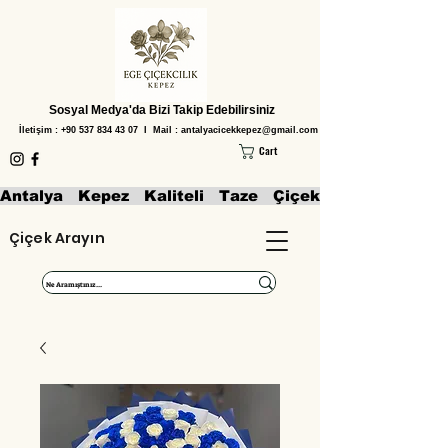
Sosyal Medya'da Bizi Takip Edebilirsiniz
İletişim :
+90 537 834 43 07
I Mail :
antalyacicekkepez@gmail.com
Cart
Antalya   Kepez   Kaliteli   Taze   Çiçekler   Aranjmanl
Çiçek Arayın