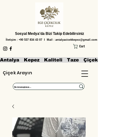
Sosyal Medya'da Bizi Takip Edebilirsiniz
İletişim :
+90 537 834 43 07
I Mail :
antalyacicekkepez@gmail.com
Cart
Antalya   Kepez   Kaliteli   Taze   Çiçekler   Aranjmanl
Çiçek Arayın