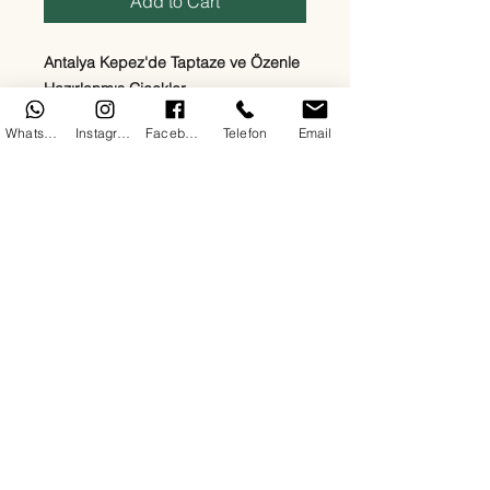
Add to Cart
Antalya Kepez'de Taptaze ve Özenle
Hazırlanmış Çiçekler
Ege Çiçekçilik olarak Kepez
WhatsApp
Instagram
Facebook
Telefon
Email
bölgesinde sevdiklerinize en özel
duyguları en taze çiçeklerle
ulaştırıyoruz. Kırmızı güllerden beyaz
lilyumlara, papatyalardan orkidelere
kadar her zevke uygun çiçek
aranjmanlarımızla 7/24 teslimat
sağlıyoruz. Doğum günü, yıldönümü,
açılış, cenaze ya da “sadece mutlu
et” sebepli tüm siparişleriniz için
buradayız.
Her çiçeğimizde kalite, hız ve güven
ön plandadır. Antalya Kepez'de çiçek
siparişinin en doğru adresindesiniz.