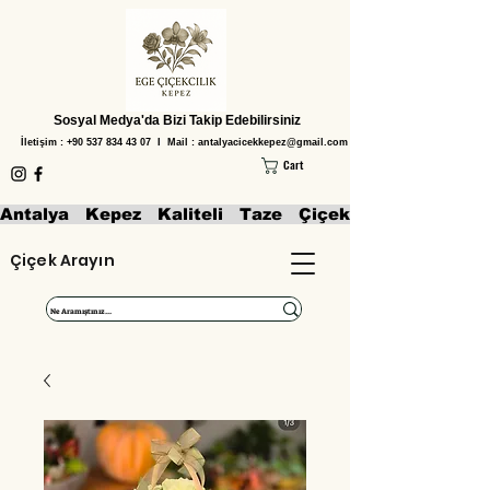
Sosyal Medya'da Bizi Takip Edebilirsiniz
İletişim :
+90 537 834 43 07
I Mail :
antalyacicekkepez@gmail.com
Cart
Antalya   Kepez   Kaliteli   Taze   Çiçekler   Aranjmanl
Çiçek Arayın