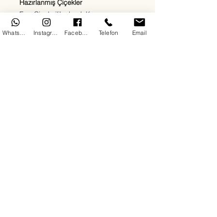
Hazırlanmış Çiçekler
Ege Çiçekçilik olarak Kepez
bölgesinde sevdiklerinize en özel
WhatsApp
Instagram
Facebook
Telefon
Email
duyguları en taze çiçeklerle
ulaştırıyoruz. Kırmızı güllerden beyaz
lilyumlara, papatyalardan orkidelere
kadar her zevke uygun çiçek
aranjmanlarımızla 7/24 teslimat
sağlıyoruz. Doğum günü, yıldönümü,
açılış, cenaze ya da “sadece mutlu
et” sebepli tüm siparişleriniz için
buradayız.
Her çiçeğimizde kalite, hız ve güven
ön plandadır. Antalya Kepez'de çiçek
siparişinin en doğru adresindesiniz.