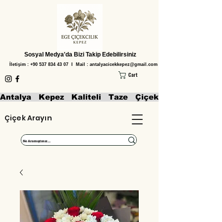
Sosyal Medya'da Bizi Takip Edebilirsiniz
İletişim :
+90 537 834 43 07
I Mail :
antalyacicekkepez@gmail.com
Cart
Antalya   Kepez   Kaliteli   Taze   Çiçekler   Aranjmanl
Çiçek Arayın