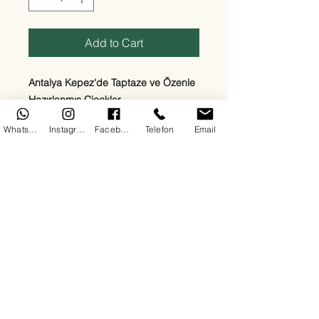
Add to Cart
Antalya Kepez'de Taptaze ve Özenle
Hazırlanmış Çiçekler
WhatsApp
Instagram
Facebook
Telefon
Email
Ege Çiçekçilik olarak Kepez
bölgesinde sevdiklerinize en özel
duyguları en taze çiçeklerle
ulaştırıyoruz. Kırmızı güllerden beyaz
lilyumlara, papatyalardan orkidelere
kadar her zevke uygun çiçek
aranjmanlarımızla 7/24 teslimat
sağlıyoruz. Doğum günü, yıldönümü,
açılış, cenaze ya da “sadece mutlu
et” sebepli tüm siparişleriniz için
buradayız.