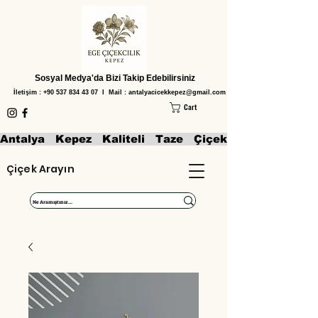
Sosyal Medya'da Bizi Takip Edebilirsiniz
İletişim :
+90 537 834 43 07
I Mail :
antalyacicekkepez@gmail.com
Cart
Antalya   Kepez   Kaliteli   Taze   Çiçekler   Aranjmanl
Çiçek Arayın