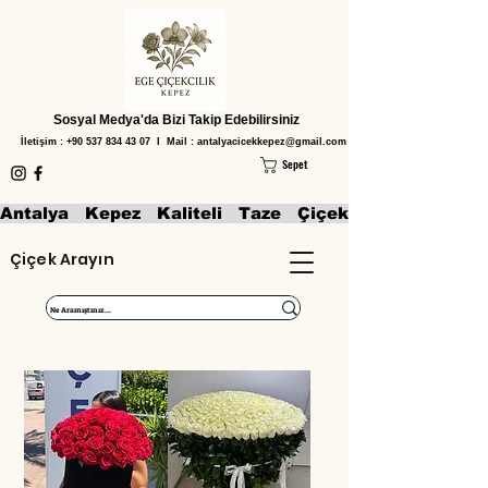
Sosyal Medya'da Bizi Takip Edebilirsiniz
İletişim :
+90 537 834 43 07
I Mail :
antalyacicekkepez@gmail.com
Sepet
Antalya   Kepez   Kaliteli   Taze   Çiçekler   Aranjmanl
Çiçek Arayın