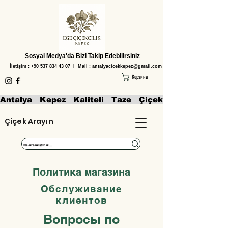
Sosyal Medya'da Bizi Takip Edebilirsiniz
İletişim :
+90 537 834 43 07
I Mail :
antalyacicekkepez@gmail.com
Корзина
Antalya   Kepez   Kaliteli   Taze   Çiçekler   Aranjmanl
Çiçek Arayın
Политика магазина
Обслуживание
клиентов
Вопросы по