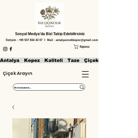
Sosyal Medya'da Bizi Takip Edebilirsiniz
İletişim :
+90 537 834 43 07
I Mail :
antalyacicekkepez@gmail.com
Корзина
Antalya   Kepez   Kaliteli   Taze   Çiçekler   Aranjmanl
Çiçek Arayın