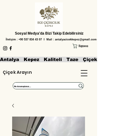
Sosyal Medya'da Bizi Takip Edebilirsiniz
İletişim :
+90 537 834 43 07
I Mail :
antalyacicekkepez@gmail.com
Корзина
Antalya   Kepez   Kaliteli   Taze   Çiçekler   Aranjmanl
Çiçek Arayın