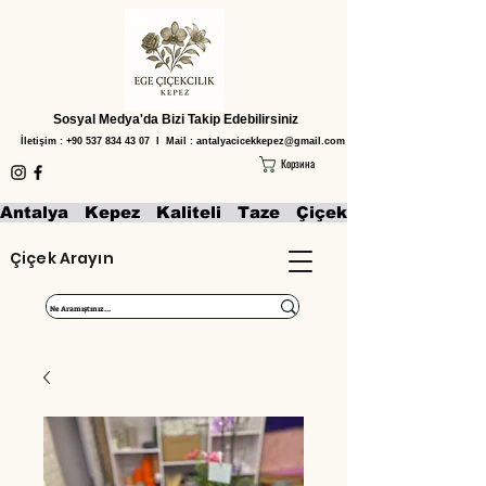
Sosyal Medya'da Bizi Takip Edebilirsiniz
İletişim :
+90 537 834 43 07
I Mail :
antalyacicekkepez@gmail.com
Корзина
Antalya   Kepez   Kaliteli   Taze   Çiçekler   Aranjmanl
Çiçek Arayın