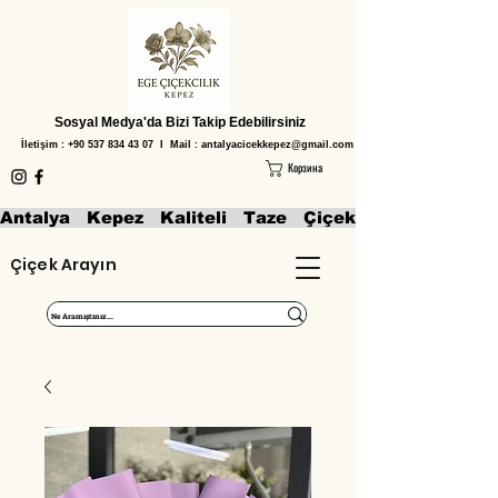
Sosyal Medya'da Bizi Takip Edebilirsiniz
İletişim :
+90 537 834 43 07
I Mail :
antalyacicekkepez@gmail.com
Корзина
Antalya   Kepez   Kaliteli   Taze   Çiçekler   Aranjmanl
Çiçek Arayın