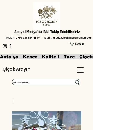
Sosyal Medya'da Bizi Takip Edebilirsiniz
İletişim :
+90 537 834 43 07
I Mail :
antalyacicekkepez@gmail.com
Корзина
Antalya   Kepez   Kaliteli   Taze   Çiçekler   Aranjmanl
Çiçek Arayın