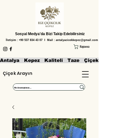
Sosyal Medya'da Bizi Takip Edebilirsiniz
İletişim :
+90 537 834 43 07
I Mail :
antalyacicekkepez@gmail.com
Корзина
Antalya   Kepez   Kaliteli   Taze   Çiçekler   Aranjmanl
Çiçek Arayın