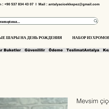
im : +90 537 834 43 07 I Mail :
antalyacicekkepez@gmail.com
ЫЕ ШАРЫ НА ДЕНЬ РОЖДЕНИЯ
НАБОР ИЗ ХРОМ
ar Buketler   Güvenililir   Ödeme   Teslimat
Mevsim çiçe