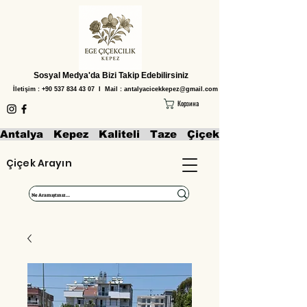
Sosyal Medya'da Bizi Takip Edebilirsiniz
İletişim :
+90 537 834 43 07
I Mail :
antalyacicekkepez@gmail.com
Корзина
Antalya   Kepez   Kaliteli   Taze   Çiçekler   Aranjmanl
Çiçek Arayın