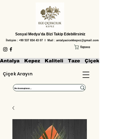
Sosyal Medya'da Bizi Takip Edebilirsiniz
İletişim :
+90 537 834 43 07
I Mail :
antalyacicekkepez@gmail.com
Корзина
Antalya   Kepez   Kaliteli   Taze   Çiçekler   Aranjmanl
Çiçek Arayın