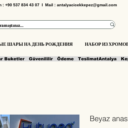
im : +90 537 834 43 07 I Mail :
antalyacicekkepez@gmail.com
ЫЕ ШАРЫ НА ДЕНЬ РОЖДЕНИЯ
НАБОР ИЗ ХРОМ
ar Buketler   Güvenililir   Ödeme   Teslimat
Beyaz anas