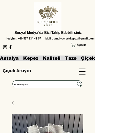
Sosyal Medya'da Bizi Takip Edebilirsiniz
İletişim :
+90 537 834 43 07
I Mail :
antalyacicekkepez@gmail.com
Корзина
Antalya   Kepez   Kaliteli   Taze   Çiçekler   Aranjmanl
Çiçek Arayın