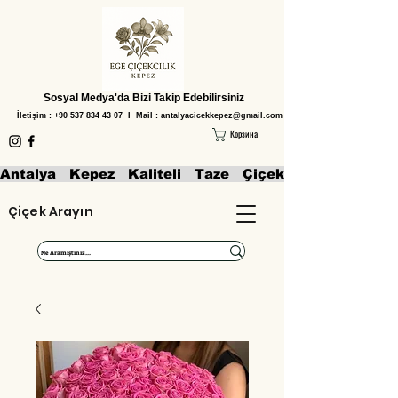
Sosyal Medya'da Bizi Takip Edebilirsiniz
İletişim :
+90 537 834 43 07
I Mail :
antalyacicekkepez@gmail.com
Корзина
Antalya   Kepez   Kaliteli   Taze   Çiçekler   Aranjmanl
Çiçek Arayın