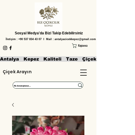
Sosyal Medya'da Bizi Takip Edebilirsiniz
İletişim :
+90 537 834 43 07
I Mail :
antalyacicekkepez@gmail.com
Корзина
Antalya   Kepez   Kaliteli   Taze   Çiçekler   Aranjmanl
Çiçek Arayın