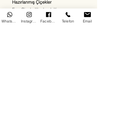
Hazırlanmış Çiçekler
Ege Çiçekçilik olarak Kepez
bölgesinde sevdiklerinize en özel
WhatsApp
Instagram
Facebook
Telefon
Email
duyguları en taze çiçeklerle
ulaştırıyoruz. Kırmızı güllerden beyaz
lilyumlara, papatyalardan orkidelere
kadar her zevke uygun çiçek
aranjmanlarımızla 7/24 teslimat
sağlıyoruz. Doğum günü, yıldönümü,
açılış, cenaze ya da “sadece mutlu
et” sebepli tüm siparişleriniz için
buradayız.
Her çiçeğimizde kalite, hız ve güven
ön plandadır. Antalya Kepez'de çiçek
siparişinin en doğru adresindesiniz.