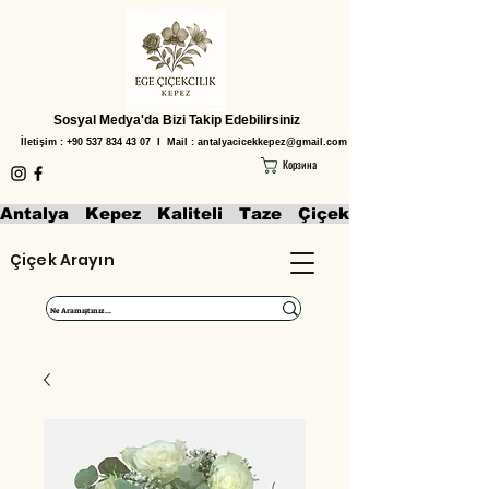
Sosyal Medya'da Bizi Takip Edebilirsiniz
İletişim :
+90 537 834 43 07
I Mail :
antalyacicekkepez@gmail.com
Корзина
Antalya   Kepez   Kaliteli   Taze   Çiçekler   Aranjmanl
Çiçek Arayın