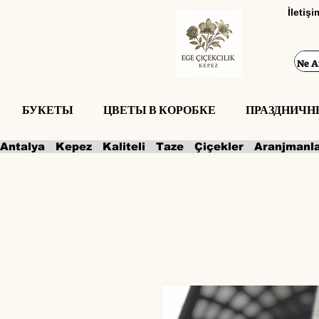
İletiş
БУКЕТЫ
ЦВЕТЫ В КОРОБКЕ
ПРАЗДНИЧН
Antalya   Kepez   Kaliteli   Taze   Çiçekler   Aranjmanl