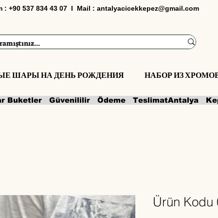
im : +90 537 834 43 07 I Mail :
antalyacicekkepez@gmail.com
ЫЕ ШАРЫ НА ДЕНЬ РОЖДЕНИЯ
НАБОР ИЗ ХРОМ
ar Buketler   Güvenililir   Ödeme   Teslimat
Ürün Kodu 