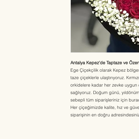
Antalya Kepez'de Taptaze ve Özenl
Ege Çiçekçilik olarak Kepez bölges
taze çiçeklerle ulaştırıyoruz. Kırm
orkidelere kadar her zevke uygun ç
sağlıyoruz. Doğum günü, yıldönümü
sebepli tüm siparişleriniz için bura
Her çiçeğimizde kalite, hız ve güv
siparişinin en doğru adresindesini