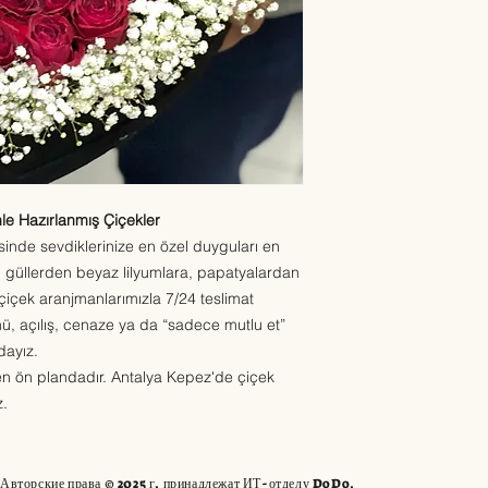
e Hazırlanmış Çiçekler
inde sevdiklerinize en özel duyguları en
ızı güllerden beyaz lilyumlara, papatyalardan
içek aranjmanlarımızla 7/24 teslimat
, açılış, cenaze ya da “sadece mutlu et”
dayız.
en ön plandadır. Antalya Kepez'de çiçek
z.
Авторские права © 2025 г. принадлежат ИТ-отделу DoDo.