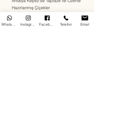
Antalya Kepez'de Taptaze ve Özenle
Hazırlanmış Çiçekler
Ege Çiçekçilik olarak Kepez
bölgesinde sevdiklerinize en özel
WhatsApp
Instagram
Facebook
Telefon
Email
duyguları en taze çiçeklerle
ulaştırıyoruz. Kırmızı güllerden beyaz
lilyumlara, papatyalardan orkidelere
kadar her zevke uygun çiçek
aranjmanlarımızla 7/24 teslimat
sağlıyoruz. Doğum günü, yıldönümü,
açılış, cenaze ya da “sadece mutlu
et” sebepli tüm siparişleriniz için
buradayız.
Her çiçeğimizde kalite, hız ve güven
ön plandadır. Antalya Kepez'de çiçek
siparişinin en doğru adresindesiniz.