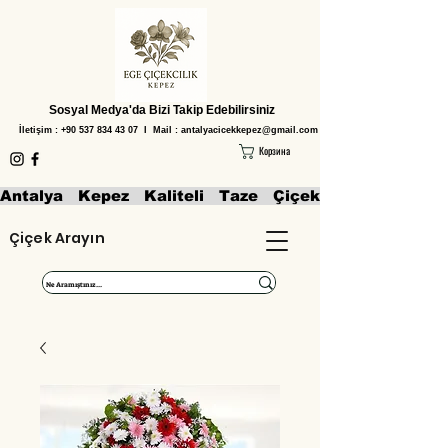
Sosyal Medya'da Bizi Takip Edebilirsiniz
İletişim :
+90 537 834 43 07
I Mail :
antalyacicekkepez@gmail.com
Корзина
Antalya   Kepez   Kaliteli   Taze   Çiçekler   Aranjmanl
Çiçek Arayın