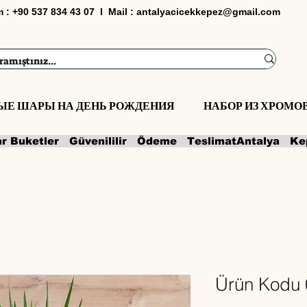
im : +90 537 834 43 07 I Mail :
antalyacicekkepez@gmail.com
ЫЕ ШАРЫ НА ДЕНЬ РОЖДЕНИЯ
НАБОР ИЗ ХРОМ
ar Buketler   Güvenililir   Ödeme   Teslimat
Ürün Kodu 