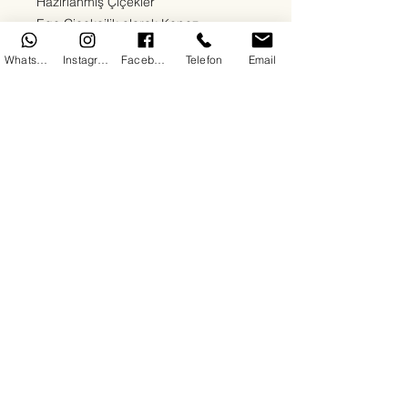
Hazırlanmış Çiçekler
Ege Çiçekçilik olarak Kepez
bölgesinde sevdiklerinize en özel
WhatsApp
Instagram
Facebook
Telefon
Email
duyguları en taze çiçeklerle
ulaştırıyoruz. Kırmızı güllerden beyaz
lilyumlara, papatyalardan orkidelere
kadar her zevke uygun çiçek
aranjmanlarımızla 7/24 teslimat
sağlıyoruz. Doğum günü, yıldönümü,
açılış, cenaze ya da “sadece mutlu
et” sebepli tüm siparişleriniz için
buradayız.
Her çiçeğimizde kalite, hız ve güven
ön plandadır. Antalya Kepez'de çiçek
siparişinin en doğru adresindesiniz.
Авторские права © 2025 г. принадлежат ИТ-