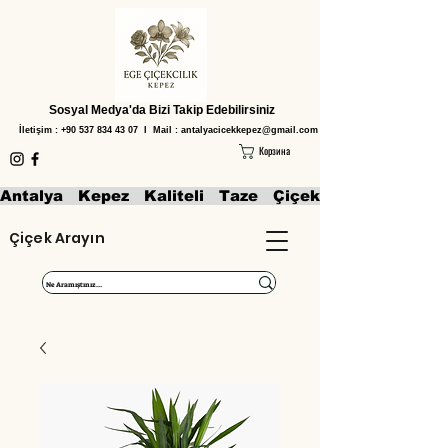
Sosyal Medya'da Bizi Takip Edebilirsiniz
İletişim :
+90 537 834 43 07
I Mail :
antalyacicekkepez@gmail.com
Корзина
Antalya   Kepez   Kaliteli   Taze   Çiçekler   Aranjmanl
Çiçek Arayın