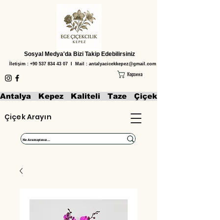
Sosyal Medya'da Bizi Takip Edebilirsiniz
İletişim :
+90 537 834 43 07
I Mail :
antalyacicekkepez@gmail.com
Корзина
Antalya   Kepez   Kaliteli   Taze   Çiçekler   Aranjmanl
Çiçek Arayın