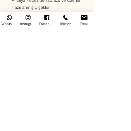
Antalya Kepez'de Taptaze ve Özenle
Hazırlanmış Çiçekler
Ege Çiçekçilik olarak Kepez
bölgesinde sevdiklerinize en özel
WhatsApp
Instagram
Facebook
Telefon
Email
duyguları en taze çiçeklerle
ulaştırıyoruz. Kırmızı güllerden beyaz
lilyumlara, papatyalardan orkidelere
kadar her zevke uygun çiçek
aranjmanlarımızla 7/24 teslimat
sağlıyoruz. Doğum günü, yıldönümü,
açılış, cenaze ya da “sadece mutlu
et” sebepli tüm siparişleriniz için
buradayız.
Her çiçeğimizde kalite, hız ve güven
ön plandadır. Antalya Kepez'de çiçek
siparişinin en doğru adresindesiniz.