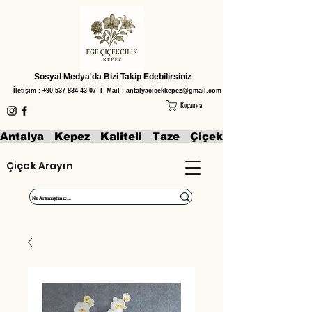
Sosyal Medya'da Bizi Takip Edebilirsiniz
İletişim :
+90 537 834 43 07
I Mail :
antalyacicekkepez@gmail.com
Корзина
Antalya   Kepez   Kaliteli   Taze   Çiçekler   Aranjmanl
Çiçek Arayın