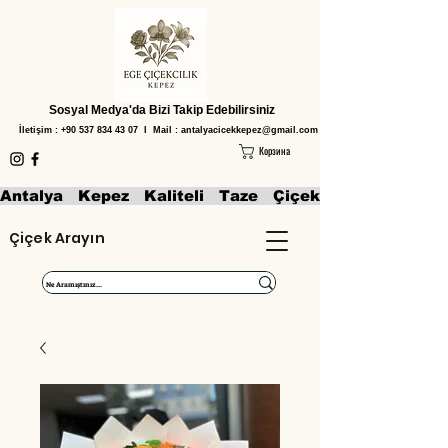
Sosyal Medya'da Bizi Takip Edebilirsiniz
İletişim :
+90 537 834 43 07
I Mail :
antalyacicekkepez@gmail.com
Корзина
Antalya   Kepez   Kaliteli   Taze   Çiçekler   Aranjmanl
Çiçek Arayın