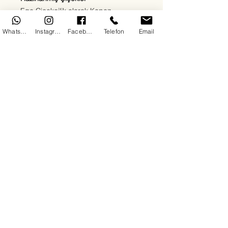
Ege Çiçekçilik olarak Kepez
bölgesinde sevdiklerinize en özel
WhatsApp
Instagram
Facebook
Telefon
Email
duyguları en taze çiçeklerle
ulaştırıyoruz. Kırmızı güllerden beyaz
lilyumlara, papatyalardan orkidelere
kadar her zevke uygun çiçek
aranjmanlarımızla 7/24 teslimat
sağlıyoruz. Doğum günü, yıldönümü,
açılış, cenaze ya da “sadece mutlu
et” sebepli tüm siparişleriniz için
buradayız.
Her çiçeğimizde kalite, hız ve güven
ön plandadır. Antalya Kepez'de çiçek
siparişinin en doğru adresindesiniz.
Авторские права © 2025 г. принадлежат ИТ-