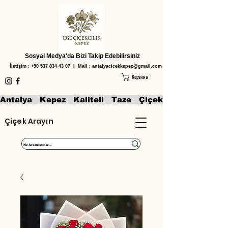
Sosyal Medya'da Bizi Takip Edebilirsiniz
İletişim :
+90 537 834 43 07
I Mail :
antalyacicekkepez@gmail.com
Корзина
Antalya   Kepez   Kaliteli   Taze   Çiçekler   Aranjmanl
Çiçek Arayın