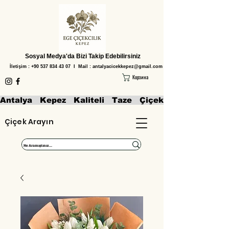
Sosyal Medya'da Bizi Takip Edebilirsiniz
İletişim :
+90 537 834 43 07
I Mail :
antalyacicekkepez@gmail.com
Корзина
Antalya   Kepez   Kaliteli   Taze   Çiçekler   Aranjmanl
Çiçek Arayın