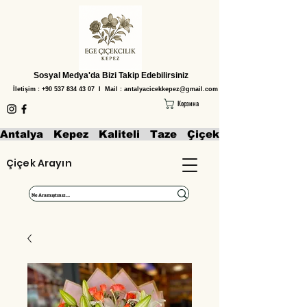
Sosyal Medya'da Bizi Takip Edebilirsiniz
İletişim :
+90 537 834 43 07
I Mail :
antalyacicekkepez@gmail.com
Корзина
Antalya   Kepez   Kaliteli   Taze   Çiçekler   Aranjmanl
Çiçek Arayın