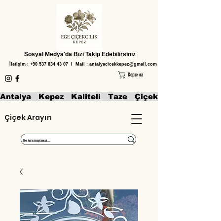
Sosyal Medya'da Bizi Takip Edebilirsiniz
İletişim :
+90 537 834 43 07
I Mail :
antalyacicekkepez@gmail.com
Корзина
Antalya   Kepez   Kaliteli   Taze   Çiçekler   Aranjmanl
Çiçek Arayın