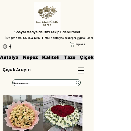
Sosyal Medya'da Bizi Takip Edebilirsiniz
İletişim :
+90 537 834 43 07
I Mail :
antalyacicekkepez@gmail.com
Корзина
Antalya   Kepez   Kaliteli   Taze   Çiçekler   Aranjmanl
Çiçek Arayın