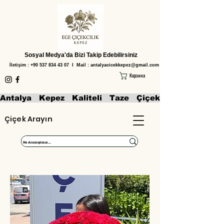
Sosyal Medya'da Bizi Takip Edebilirsiniz
İletişim :
+90 537 834 43 07
I Mail :
antalyacicekkepez@gmail.com
Корзина
Antalya   Kepez   Kaliteli   Taze   Çiçekler   Aranjmanl
Çiçek Arayın