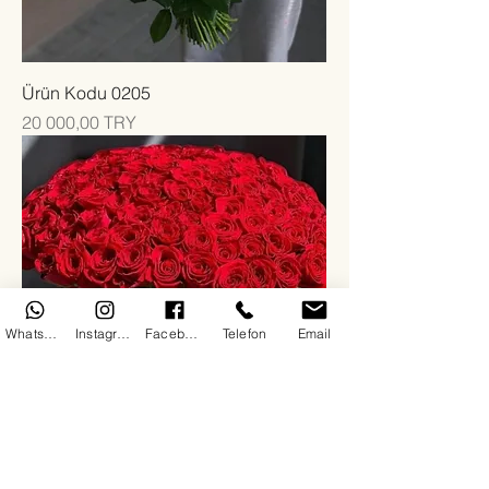
Ürün Kodu 0205
Цена
20 000,00 TRY
WhatsApp
Instagram
Facebook
Telefon
Email
Ürün Kodu 0204