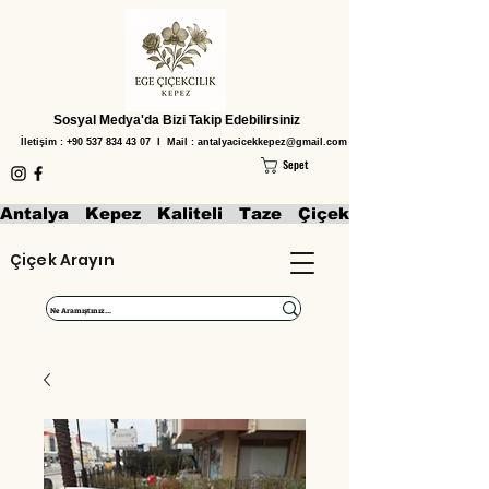
Sosyal Medya'da Bizi Takip Edebilirsiniz
İletişim :
+90 537 834 43 07
I Mail :
antalyacicekkepez@gmail.com
Sepet
Antalya   Kepez   Kaliteli   Taze   Çiçekler   Aranjmanl
Çiçek Arayın