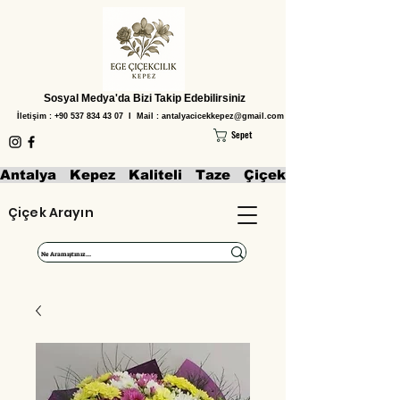
Sosyal Medya'da Bizi Takip Edebilirsiniz
İletişim :
+90 537 834 43 07
I Mail :
antalyacicekkepez@gmail.com
Sepet
Antalya   Kepez   Kaliteli   Taze   Çiçekler   Aranjmanl
Çiçek Arayın