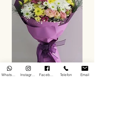
Mevsim çiçekleri
WhatsApp
Instagram
Facebook
Telefon
Email
Fiyat
₺2.000,00
Adet
*
Sepete Ekle