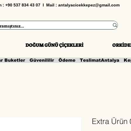
im : +90 537 834 43 07 I Mail :
antalyacicekkepez@gmail.com
DOĞUM GÜNÜ ÇİÇEKLERİ
ORKİDE
ar Buketler   Güvenililir   Ödeme   Teslimat
Extra Ürün