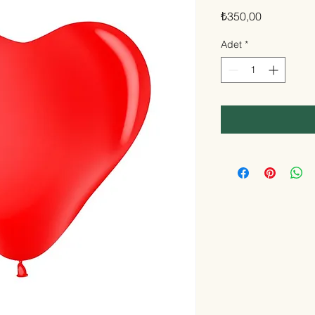
Fiyat
₺350,00
Adet
*