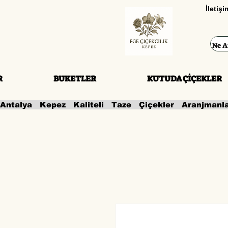
İletiş
R
BUKETLER
KUTUDA ÇİÇEKLER
Antalya   Kepez   Kaliteli   Taze   Çiçekler   Aranjmanl