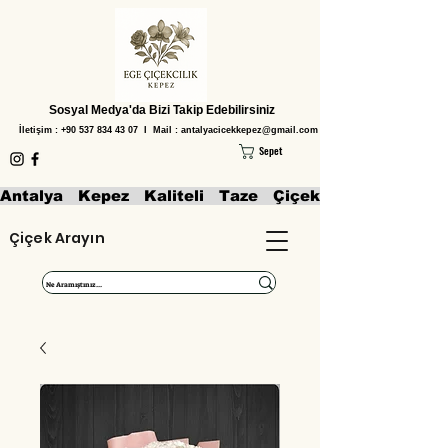
Sosyal Medya'da Bizi Takip Edebilirsiniz
İletişim :
+90 537 834 43 07
I Mail :
antalyacicekkepez@gmail.com
Sepet
Antalya   Kepez   Kaliteli   Taze   Çiçekler   Aranjmanl
Çiçek Arayın